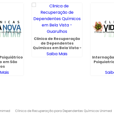
Clinica de Recuperação
de Dependentes
Químicos em Bela Vista -
Guarulhos
Saiba Mais
siquiátrico
Internação
o em São
Psiquiatr
los
 Mais
Saib
Unimed
Clínica de Recuperação para Dependentes Químicos Unimed