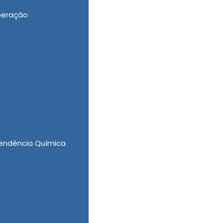
peração
a de Internação para Alcoólatras em Morro
ificados, a Casa Vida Nova se compromete a
endência Química
 - Guarulhos?