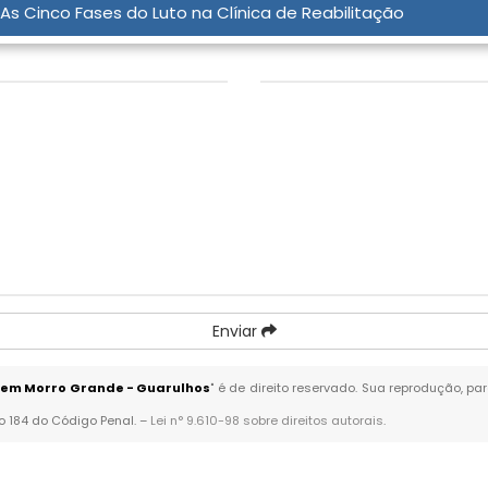
As Cinco Fases do Luto na Clínica de Reabilitação
Assunto:
*
Enviar
s em Morro Grande - Guarulhos
" é de direito reservado. Sua reprodução, pa
go 184 do Código Penal. –
Lei n° 9.610-98 sobre direitos autorais
.