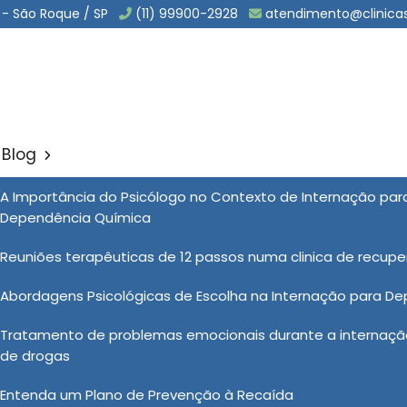
 - São Roque / SP
(11) 99900-2928
atendimento@clinica
Blog
 para Alcoólatras em Morr
A Importância do Psicólogo no Contexto de Internação pa
Sol
Dependência Química
lcoólatras em Morro Grande - Guarulhos
Reuniões terapêuticas de 12 passos numa clinica de recup
Abordagens Psicológicas de Escolha na Internação para D
 de Internação para Alcoólatras em Morro Grande -
Tratamento de problemas emocionais durante a internação
timento do paciente, mas nas clínicas de internação,
de drogas
lhedor, onde podem se concentrar exclusivamente em
undo exterior. Além do suporte profissional, o apoio
Entenda um Plano de Prevenção à Recaída