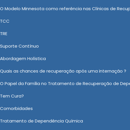
. Compartilhar experiências e desafios em grupo pode
O Modelo Minnesota como referência nas Clínicas de Recu
os indivíduos que não estão sozinhos em sua luta.
TCC
ra Dependentes Químicos, Clínica de Recuperação para
TRE
rogas, Clínica para Dependentes Químicos Particular e
s, a Casa Vida Nova se destaca no segmento de Clínica
Suporte Contínuo
es recursos do mercado a fim de disponibilizar Clínic
Abordagem Holística
mejada. Detentora da parceria com profissionais qual
tre em contato e faça um orçamento.
Quais as chances de recuperação após uma internação ?
O Papel da Família no Tratamento de Recuperação de Dep
 sobre Clínica de Internação para Alcoólatras em Morro Grande
Ou em nosso WhatsApp
Clicando aqui
Tem Cura?
Comorbidades
Email:
*
Tratamento de Dependência Química