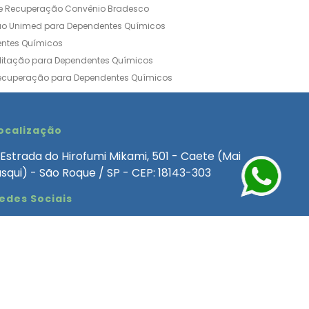
de Recuperação Convênio Bradesco
ão Unimed para Dependentes Químicos
entes Químicos
ilitação para Dependentes Químicos
Recuperação para Dependentes Químicos
ia Convênio Médico SulAmérica
aria para Dependentes Quimicos
inica de Recuperação Alcoolismo
ocalização
ca de Recuperação de Drogas Feminina
Estrada do Hirofumi Mikami, 501 - Caete (Mai
angélica
Clínica de Recuperação para Alcoólatra
asqui) - São Roque / SP - CEP: 18143-303
ntes Químicos
Clinica Dependencia Quimica
edes Sociais
 Involuntaria para Dependentes Quimicos
endentes Químicos Particular
as
Clínica Particular para Dependentes Químicos
Drogas
ecuperação para Dependentes Quimicos
Involuntária de Dependentes Químicos
entes Quimicos