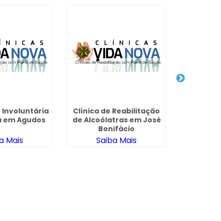
 Involuntária
Clínica de Reabilitação
Internaçã
ia em Agudos
de Alcoólatras em José
Involu
Bonifácio
Proceder
a Mais
Saiba Mais
Sa