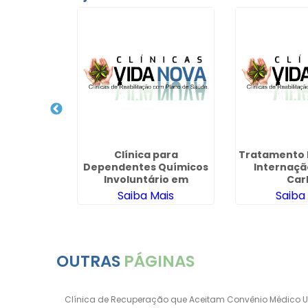
átrico para
 Químicos
Cidade
 - SP
ais
Clínica para
Tratamento P
Dependentes Químicos
Internaçã
Involuntário em
Car
Pirapózinho
Saiba Mais
Saiba
OUTRAS
PÁGINAS
Clínica de Recuperação que Aceitam Convênio Médico 