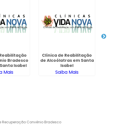
Clínica 
para D
Químicos 
Sa
 Reabilitação
Clínica de Reabilitação
nio Bradesco
de Alcoólatras em Santa
Santa Isabel
Isabel
a Mais
Saiba Mais
de Recuperação Convênio Bradesco