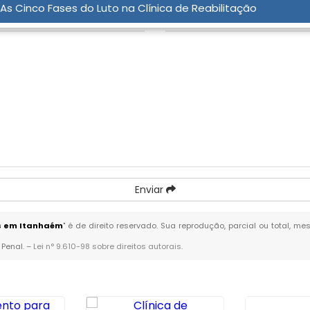
As Cinco Fases do Luto na Clínica de Reabilitação
Enviar
as em Itanhaém
" é de direito reservado. Sua reprodução, parcial ou total, 
 Penal. –
Lei n° 9.610-98 sobre direitos autorais
.