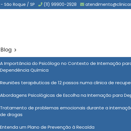
 - São Roque / SP
(11) 99900-2928
atendimento@clinica
Blog
o para Alcoólatras em Itan
A Importância do Psicólogo no Contexto de Internação pa
Sol
Dependência Química
lcoólatras em Itanhaém
Reuniões terapêuticas de 12 passos numa clinica de recup
Abordagens Psicológicas de Escolha na Internação para D
ca de Internação para Alcoólatras em Itanhaém é
Tratamento de problemas emocionais durante a internação
o paciente, mas nas clínicas de internação, eles
de drogas
r, onde podem se concentrar exclusivamente em sua
xterior. Além do suporte profissional, o apoio entre os
Entenda um Plano de Prevenção à Recaída