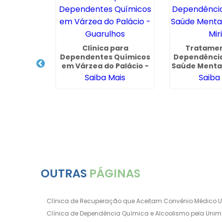
ratamento
Clínica para
Tratamen
 de Drogas
Dependentes Químicos
Dependência
 Guarulhos
em Várzea do Palácio -
Saúde Mental
Guarulhos
Mir
ais
Saiba Mais
Saiba
OUTRAS
PÁGINAS
Clínica de Recuperação que Aceitam Convênio Médico 
Clínica de Dependência Química e Alcoolismo pela Uni