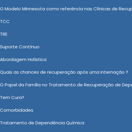
rtilhar experiências e desafios em grupo pode ser
O Modelo Minnesota como referência nas Clínicas de Recu
ndivíduos que não estão sozinhos em sua luta.
TCC
e destacando no ramo de Clínica de Reabilitação com
TRE
ica de Internação para Alcoólatras em Itanhaém quanto
nica de Recuperação Involuntária, Clínica de Internação
Suporte Contínuo
Dependentes Quimicos e Clínica Reabilitação Dependent
Abordagem Holística
ida Nova e venha fazer seu orçamento.
Quais as chances de recuperação após uma internação ?
 sobre Clínica de Internação para Alcoólatras em Itanhaém?
O Papel da Família no Tratamento de Recuperação de Dep
Ou em nosso WhatsApp
Clicando aqui
Tem Cura?
Email:
*
Comorbidades
Tratamento de Dependência Química
Assunto:
*