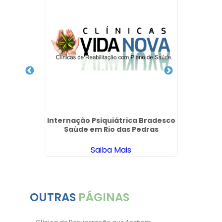
 Via
ica na
Internação Psiquiátrica Bradesco
Quanto
Saúde em Rio das Pedras
Pesso
Saiba Mais
OUTRAS
PÁGINAS