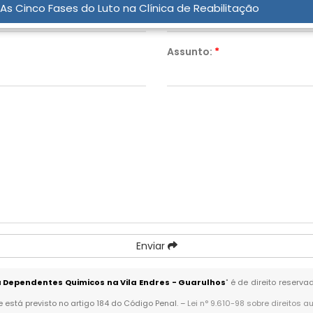
As Cinco Fases do Luto na Clínica de Reabilitação
Assunto:
*
Enviar
a Dependentes Quimicos na Vila Endres - Guarulhos
" é de direito reserv
 e está previsto no artigo 184 do Código Penal. –
Lei n° 9.610-98 sobre direitos a