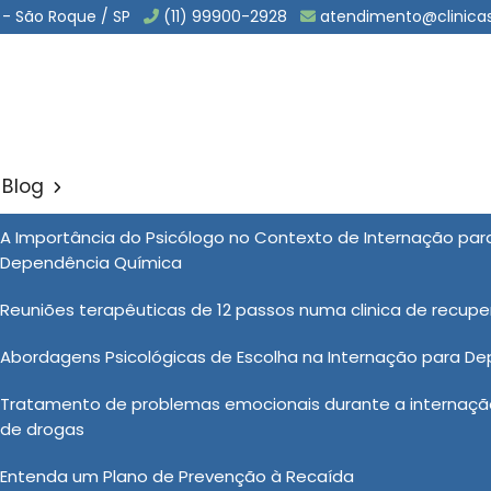
 - São Roque / SP
(11) 99900-2928
atendimento@clinica
Blog
 Involuntaria para Depende
A Importância do Psicólogo no Contexto de Internação pa
Dependência Química
Sol
Reuniões terapêuticas de 12 passos numa clinica de recup
taria para Dependentes Quimicos na Vila Endres - Guarulhos
Abordagens Psicológicas de Escolha na Internação para D
Tratamento de problemas emocionais durante a internação
ara Dependentes Quimicos na Vila Endres - Guarulhos
de drogas
m do vício em substâncias. Este tipo de instituição
Entenda um Plano de Prevenção à Recaída