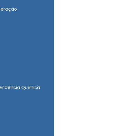
peração
uperação para Alcoólatra, Clínica Particular
 Casa Vida Nova você encontra o melhor
endência Química
imicos na Vila Endres - Guarulhos?