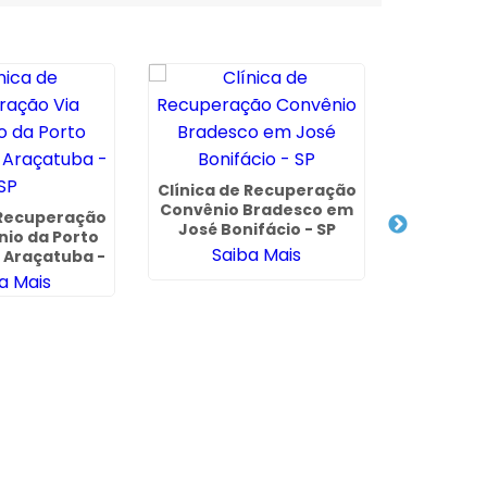
Clínica de Recuperação
Convênio Bradesco em
 Recuperação
Clinica 
José Bonifácio - SP
nio da Porto
de De
Saiba Mais
 Araçatuba -
Químicos 
SP
- G
a Mais
Sa