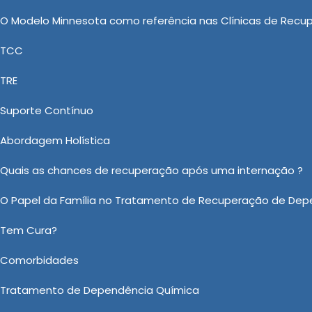
ado, onde os pacientes podem receber tratamento
O Modelo Minnesota como referência nas Clínicas de Recu
. A decisão de internar alguém à força é delicada e só
ando a vida do dependente ou de outros está em risco
TCC
o vício.
TRE
 seus clientes Clinica de Internação Involuntaria para
Suporte Contínuo
arulhos de qualidade incomparável, a Casa Vida Nova
eabilitação, proporcionando Clinica para Dependentes
Abordagem Holística
o Involuntária para Dependentes Quimicos, Clínica de Rec
Quais as chances de recuperação após uma internação ?
ecuperação de Drogas de referencia no mercado. Na
ilitação.
O Papel da Família no Tratamento de Recuperação de Dep
Tem Cura?
 sobre Clinica de Internação Involuntaria para Dependentes Qu
Ou em nosso WhatsApp
Clicando aqui
Comorbidades
Tratamento de Dependência Química
Email:
*