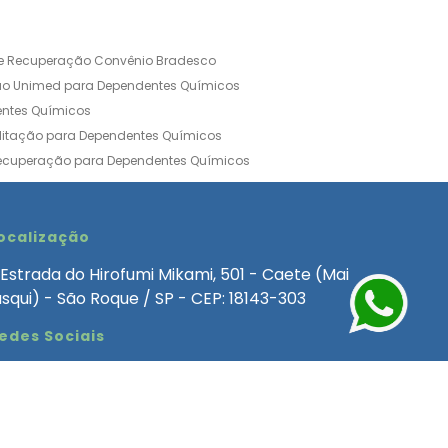
de Recuperação Convênio Bradesco
ão Unimed para Dependentes Químicos
entes Químicos
ilitação para Dependentes Químicos
Recuperação para Dependentes Químicos
ia Convênio Médico SulAmérica
aria para Dependentes Quimicos
inica de Recuperação Alcoolismo
ocalização
ca de Recuperação de Drogas Feminina
Estrada do Hirofumi Mikami, 501 - Caete (Mai
angélica
Clínica de Recuperação para Alcoólatra
asqui) - São Roque / SP - CEP: 18143-303
ntes Químicos
Clinica Dependencia Quimica
edes Sociais
 Involuntaria para Dependentes Quimicos
endentes Químicos Particular
as
Clínica Particular para Dependentes Químicos
Drogas
ecuperação para Dependentes Quimicos