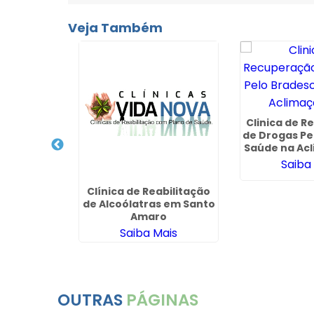
Veja Também
Clinica de 
de Drogas Pe
Saúde na Acl
Saiba
para
Clínica de Reabilitação
 Químicos
de Alcoólatras em Santo
em Jardim
Amaro
oli
ais
Saiba Mais
OUTRAS
PÁGINAS