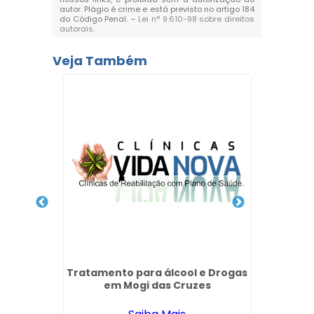
autor. Plágio é crime e está previsto no artigo 184
do Código Penal. –
Lei n° 9.610-98 sobre direitos
autorais
.
Veja Também
icular
Tratamento para álcool e Drogas
Clí
bi
em Mogi das Cruzes
Químic