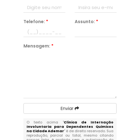
Telefone:
*
Assunto:
*
Mensagem:
*
Enviar
O texto acima "
Clinica de Internação
Involuntaria para Dependentes Quimicos
na Cidade Ademar
" é de direito reservado. Sua
reprodução, parcial ou total, mesmo citando
nossos links, é proibida sem a autorização do