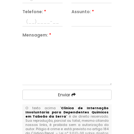
Telefone:
*
Assunto:
*
Mensagem:
*
Enviar
O texto acima "
Clinica de Internação
Involuntaria para Dependentes Quimicos
em Taboão da Serra
" é de direito reservado.
Sua reprodução, parcial ou total, mesmo citando
nossos links, é proibida sem a autorização do
autor. Plágio é crime e está previsto no artigo 184
do Código Penal. –
Lei n° 9.610-98 sobre direitos