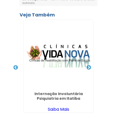
autorais
.
Veja Também
nar Uma
Internação Involuntária
Clín
ujá
Psiquiatria em Itatiba
Alcoól
Saiba Mais