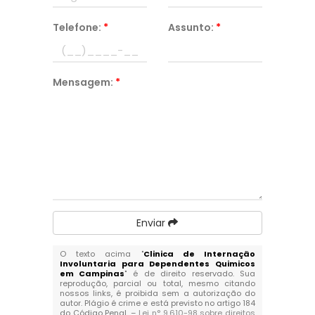
Telefone:
*
Assunto:
*
Mensagem:
*
Enviar
O texto acima "
Clinica de Internação
Involuntaria para Dependentes Quimicos
em Campinas
" é de direito reservado. Sua
reprodução, parcial ou total, mesmo citando
nossos links, é proibida sem a autorização do
autor. Plágio é crime e está previsto no artigo 184
do Código Penal. –
Lei n° 9.610-98 sobre direitos