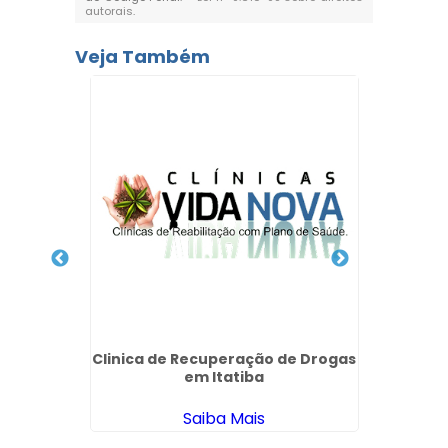
autorais
.
Veja Também
 Via
ica em
Clinica de Recuperação de Drogas
I
em Itatiba
Depen
Saiba Mais