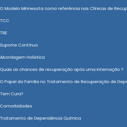
odo de internação involuntária em uma Clinica de
O Modelo Minnesota como referência nas Clínicas de Recu
Quimicos em Água Branca, os pacientes são submetidos
terapia cognitivo-comportamental, terapia em grupo,
TCC
eativas, garantindo sua segurança e bem-estar físico.
TRE
as de Clínica de Reabilitação, a Casa Vida Nova vem
Suporte Contínuo
ica de Internação Involuntaria para Dependentes
ara Usuários de Drogas, Clínica de Recuperação para
Abordagem Holística
 Alcoólatras Valor, Tratamento Involuntário e Clínic
Quais as chances de recuperação após uma internação ?
Vida Nova você encontra o que procura com preço justo.
O Papel da Família no Tratamento de Recuperação de Dep
 sobre Clinica de Internação Involuntaria para Dependentes 
Tem Cura?
Ou em nosso WhatsApp
Clicando aqui
Comorbidades
Email:
*
Tratamento de Dependência Química