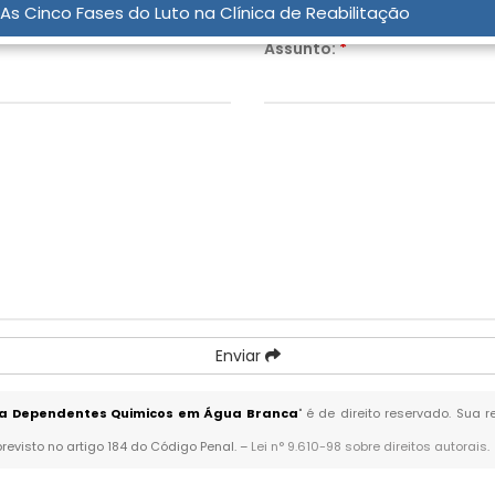
As Cinco Fases do Luto na Clínica de Reabilitação
Assunto:
*
Enviar
ara Dependentes Quimicos em Água Branca
" é de direito reservado. Sua 
previsto no artigo 184 do Código Penal. –
Lei n° 9.610-98 sobre direitos autorais
.