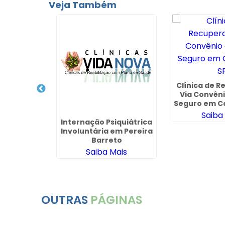
Veja Também
para
Química e
Clínica de 
na Vila
Via Convêni
a - SP
ais
Seguro em Ca
Saiba
Internação Psiquiátrica
Involuntária em Pereira
Barreto
Saiba Mais
OUTRAS
PÁGINAS