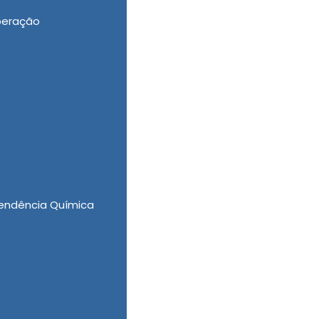
peração
a de Tratamento para Dependentes Químicos
endência Química
Quimicos em Água Branca?