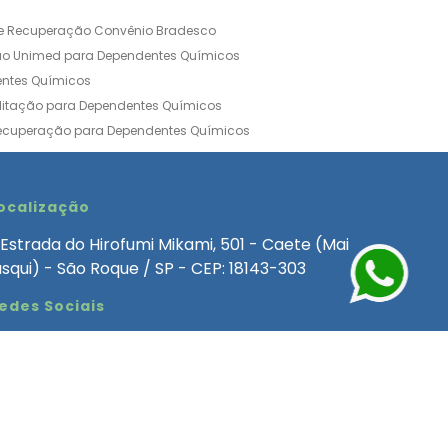
de Recuperação Convênio Bradesco
ão Unimed para Dependentes Químicos
entes Químicos
ilitação para Dependentes Químicos
Recuperação para Dependentes Químicos
ia Convênio Médico SulAmérica
aria para Dependentes Quimicos
inica de Recuperação Alcoolismo
ocalização
ca de Recuperação de Drogas Feminina
Estrada do Hirofumi Mikami, 501 - Caete (Mai
angélica
Clínica de Recuperação para Alcoólatra
asqui) - São Roque / SP - CEP: 18143-303
ntes Químicos
Clinica Dependencia Quimica
edes Sociais
 Involuntaria para Dependentes Quimicos
endentes Químicos Particular
as
Clínica Particular para Dependentes Químicos
Drogas
ecuperação para Dependentes Quimicos
Involuntária de Dependentes Químicos