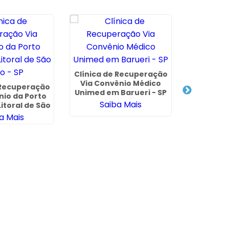
Clínica de Recuperação
Via Convênio Médico
 Recuperação
Unimed em Barueri - SP
nio da Porto
Saiba Mais
itoral de São
o - SP
a Mais
Tratamen
e Drog
N
Sa