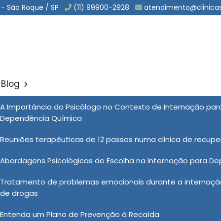
 - São Roque / SP
(11) 99900-2928
atendimento@clinica
Blog
o Involuntaria para Depend
A Importância do Psicólogo no Contexto de Internação pa
Dependência Química
Sol
Reuniões terapêuticas de 12 passos numa clinica de recup
ntaria para Dependentes Quimicos em Água Branca
Abordagens Psicológicas de Escolha na Internação para D
Tratamento de problemas emocionais durante a internação
ção Vida Nova, possui uma equipe multidisciplinar
de drogas
tas e enfermeiros, todos especializados no tratamento
Entenda um Plano de Prevenção à Recaída