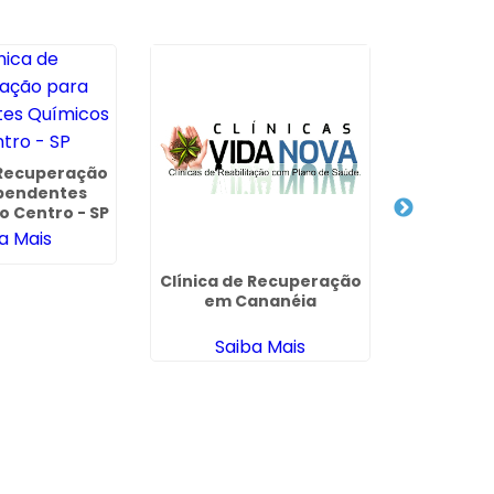
Clí
Depende
 Recuperação
na Vila 
pendentes
Sa
o Centro - SP
a Mais
Clínica de Recuperação
em Cananéia
Saiba Mais