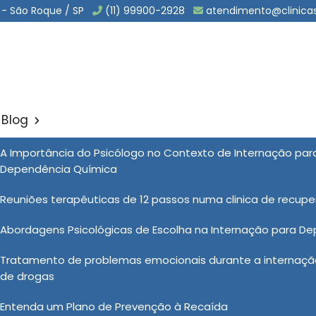
 - São Roque / SP
(11) 99900-2928
atendimento@clinica
Blog
o de Drogados na Freguesi
A Importância do Psicólogo no Contexto de Internação pa
Sol
Dependência Química
ogados na Freguesia do Ó
Reuniões terapêuticas de 12 passos numa clinica de recup
Abordagens Psicológicas de Escolha na Internação para D
um processo complexo e desafiador, e cada indivíduo
Tratamento de problemas emocionais durante a internação
 tratamento. Portanto, o Centro de Recuperação de
de drogas
ordagem personalizada, adaptando seus programas às
. Desempenhando um papel crucial na ajuda às pessoas
Entenda um Plano de Prevenção à Recaída