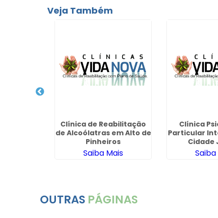
Veja Também
iquiátrico
Clínica de Reabilitação
Clínica Ps
o Jaçanã
de Alcoólatras em Alto de
Particular I
Pinheiros
Cidade 
ais
Saiba Mais
Saiba
OUTRAS
PÁGINAS