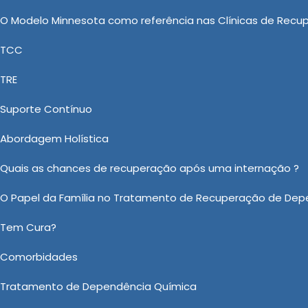
 construírem um futuro livre do vício. Oferecendo uma
O Modelo Minnesota como referência nas Clínicas de Recu
ntra a dependência química.
TCC
egmento de Clínica de Reabilitação, a Casa Vida Nova
TRE
 Involuntária Evangélica, Clínica Particular para
endentes Químicos Feminina, Valor de Clinica para
Suporte Contínuo
tária para Alcoólatras, também disponibiliza Centro de
Abordagem Holística
s clientes tanto desejam. Contando tanto com uma equ
da Nova se compromete em prestar um ótimo atendime
Quais as chances de recuperação após uma internação ?
O Papel da Família no Tratamento de Recuperação de Dep
o sobre Centro de Recuperação de Drogados na Freguesia do 
Tem Cura?
Ou em nosso WhatsApp
Clicando aqui
Comorbidades
Tratamento de Dependência Química
Email:
*