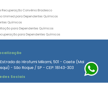
de Recuperação Convênio Bradesco
ão Unimed para Dependentes Químicos
entes Químicos
ilitação para Dependentes Químicos
Recuperação para Dependentes Químicos
ia Convênio Médico SulAmérica
aria para Dependentes Quimicos
inica de Recuperação Alcoolismo
ocalização
ca de Recuperação de Drogas Feminina
Estrada do Hirofumi Mikami, 501 - Caete (Mai
angélica
Clínica de Recuperação para Alcoólatra
asqui) - São Roque / SP - CEP: 18143-303
ntes Químicos
Clinica Dependencia Quimica
edes Sociais
 Involuntaria para Dependentes Quimicos
endentes Químicos Particular
as
Clínica Particular para Dependentes Químicos
Drogas
ecuperação para Dependentes Quimicos
Involuntária de Dependentes Químicos