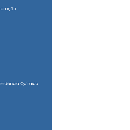
peração
 Recuperação de Drogados na Freguesia do Ó
ipe profissional capacitada, quanto com os
nto. Entre em contato agora mesmo e faça
endência Química
Ó?