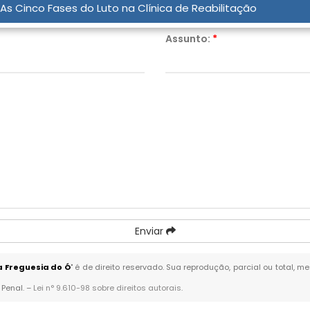
As Cinco Fases do Luto na Clínica de Reabilitação
Assunto:
*
Enviar
 Freguesia do Ó
" é de direito reservado. Sua reprodução, parcial ou total,
 Penal. –
Lei n° 9.610-98 sobre direitos autorais
.