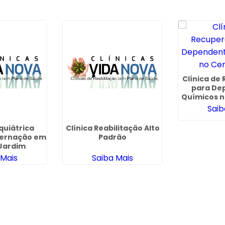
Clínica de
para De
Químicos n
Saib
iquiátrica
Clínica Reabilitação Alto
nternação em
Padrão
Jardim
 Mais
Saiba Mais