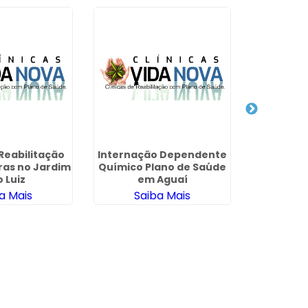
Clínica 
Via Con
SulAméric
Sa
 Reabilitação
Internação Dependente
ras no Jardim
Químico Plano de Saúde
 Luiz
em Aguaí
a Mais
Saiba Mais