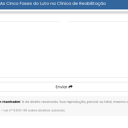
As Cinco Fases do Luto na Clínica de Reabilitação
Assunto:
*
Enviar
m Itanhaém
" é de direito reservado. Sua reprodução, parcial ou total, mesmo 
. –
Lei n° 9.610-98 sobre direitos autorais
.