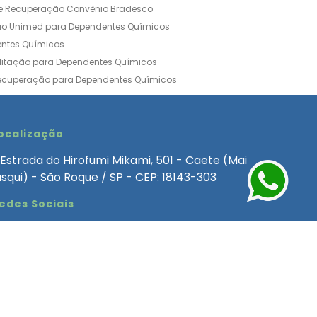
de Recuperação Convênio Bradesco
ão Unimed para Dependentes Químicos
entes Químicos
ilitação para Dependentes Químicos
Recuperação para Dependentes Químicos
ia Convênio Médico SulAmérica
aria para Dependentes Quimicos
inica de Recuperação Alcoolismo
ocalização
ca de Recuperação de Drogas Feminina
Estrada do Hirofumi Mikami, 501 - Caete (Mai
angélica
Clínica de Recuperação para Alcoólatra
asqui) - São Roque / SP - CEP: 18143-303
ntes Químicos
Clinica Dependencia Quimica
edes Sociais
 Involuntaria para Dependentes Quimicos
endentes Químicos Particular
as
Clínica Particular para Dependentes Químicos
Drogas
ecuperação para Dependentes Quimicos
Involuntária de Dependentes Químicos
entes Quimicos