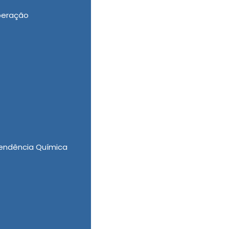
peração
 e Clínica de Reabilitação para Alcoólatras
s que a Casa Vida Nova tem a oferecer para
endência Química