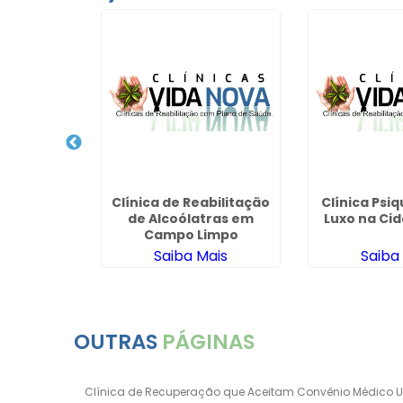
imed para
 Químicos
São Paulo -
ais
Clínica de Reabilitação
Clínica Psiq
de Alcoólatras em
Luxo na Ci
Campo Limpo
Saiba Mais
Saiba
OUTRAS
PÁGINAS
Clínica de Recuperação que Aceitam Convênio Médico 