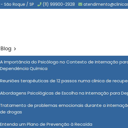
 - São Roque / SP
(11) 99900-2928
atendimento@clinica
Blog
ão de Drogados em Itanha
A Importância do Psicólogo no Contexto de Internação pa
Sol
Dependência Química
rogados em Itanhaém
Reuniões terapêuticas de 12 passos numa clinica de recup
Abordagens Psicológicas de Escolha na Internação para D
um processo complexo e desafiador, e cada indivíduo
Tratamento de problemas emocionais durante a internação
 tratamento. Portanto, o Centro de Recuperação de
de drogas
agem personalizada, adaptando seus programas às
. Desempenhando um papel crucial na ajuda às pessoas
Entenda um Plano de Prevenção à Recaída