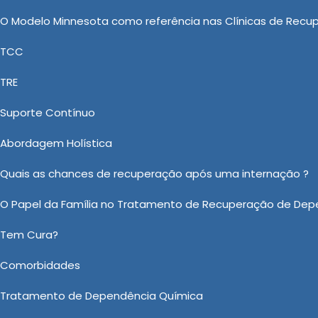
 construírem um futuro livre do vício. Oferecendo uma
O Modelo Minnesota como referência nas Clínicas de Recu
ntra a dependência química.
TCC
tro de Recuperação de Drogados em Itanhaém, nos
TRE
tendemos com diversos outros produtos e/ou serviços,
Drogas, Valor de Clinica para Dependentes Quimicos,
Suporte Contínuo
ar, Clinicas de Recuperação para Dependentes Alcoólicos
Abordagem Holística
ontato, venha, faça um orçamento e conheça as soluçõe
Quais as chances de recuperação após uma internação ?
O Papel da Família no Tratamento de Recuperação de Dep
to sobre Centro de Recuperação de Drogados em Itanhaém?
Ou em nosso WhatsApp
Clicando aqui
Tem Cura?
Comorbidades
Email:
*
Tratamento de Dependência Química